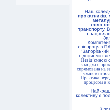
Наш коледж в
прокатників, 
металу
тепловоз
транспорту.
В
працевлаш
За
Компетентні
співпраця з П
"Запорізький
підприємствам
Невід’ємною ск
коледжі є прох
спрямована на з
компетентнос
Практика перед
процесом в к
Найкращо
колективу є по
З поваг