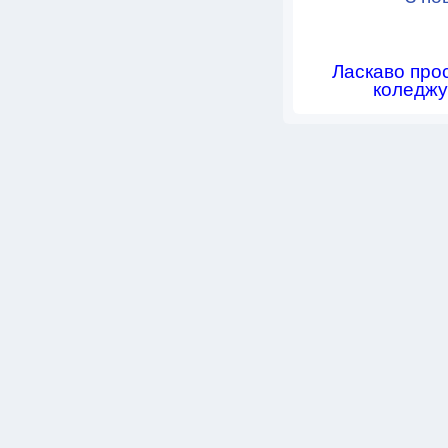
Ласкаво про
коледжу