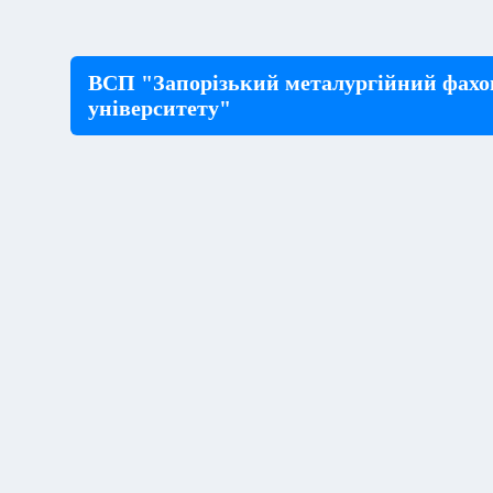
ВСП "Запорізький металургійний фахо
університету"