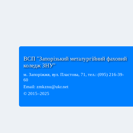
ВСП "Запорізький металургійний фаховий
коледж ЗНУ"
м. Запоріжжя, вул. Пластова, 71, тел.: (095) 216-39-
60
Email:
zmkznu@ukr.net
© 2015–2025