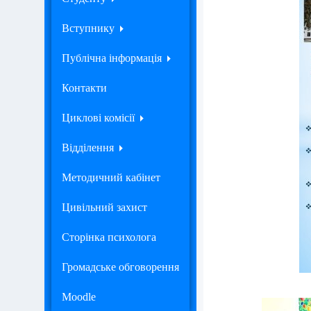
Вступнику
Публічна інформація
Контакти
Циклові комісії
Відділення
Методичний кабінет
Цивільний захист
Сторінка психолога
Громадське обговорення
Moodle