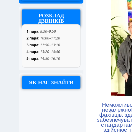
РОЗКЛАД
ДЗВІНКІВ
1 пара:
8:30–9:50
2 пара:
10:00–11:20
3 пара:
11:50–13:10
4 пара:
13:20–14:40
5 пара:
14:50–16:10
ЯК НАС ЗНАЙТИ
Неможливо 
незалежної
фахівців, зд
забезпечуват
стандартам
здійснює 