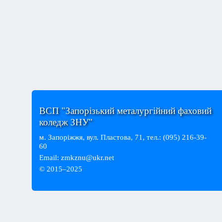
ВСП "Запорізький металургійний фаховий
коледж ЗНУ"
м. Запоріжжя, вул. Пластова, 71, тел.: (095) 216-39-
60
Email:
zmkznu@ukr.net
© 2015–2025