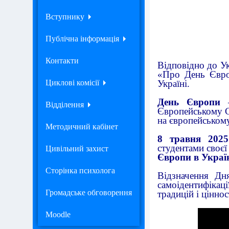
Вступнику
Публічна інформація
Контакти
Відповідно до У
«Про День Євро
Циклові комісії
Україні.
День Європи
—
Відділення
Європейському Со
на європейському
Методичний кабінет
8 травня 202
студентами своє
Цивільний захист
Європи в Україн
Сторінка психолога
Відзначення Дн
самоідентифікац
Громадське обговорення
традицій і цінно
Moodle