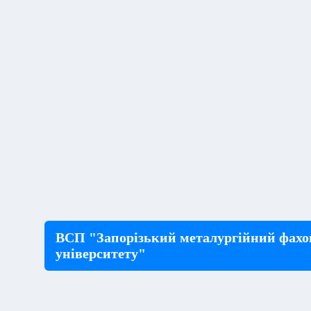
ВСП "Запорізький металургійний фахо
університету"