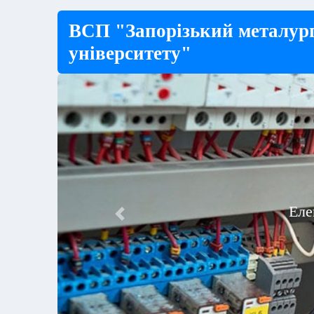
ВСП "Запорізький металург
університету"
Елект
Previous