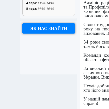
Адміністрац
4 пара:
13:20–14:40
та Профспілк
5 пара:
14:50–16:10
керівник фі
висловлюємо 
Свою трудов
ЯК НАС ЗНАЙТИ
року на пос
виховання. В
34 роки сво
також його в
Команди кол
області з фу
За високий 
фізичного в
України, Вик
Нехай добрий
хто його зна
У нашій пам
справи!