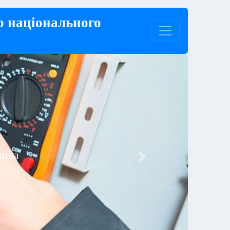
о національного
ка
Next