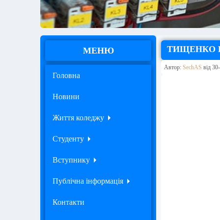
ТИЩЕНКО 
МЕНЮ
Автор:
SechAS
від 30-
Головна
Новини
Життя коледжу
Студенту
Вступнику
Публічна інформація
Контакти