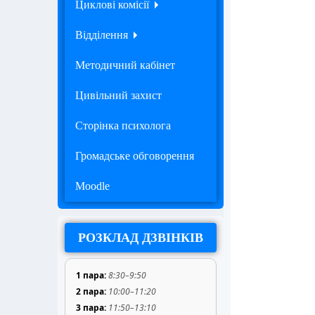
Циклові комісії
Відділення
Методичний кабінет
Цивільний захист
Сторінка психолога
Громадське обговорення
Moodle
РОЗКЛАД ДЗВІНКІВ
1 пара:
8:30–9:50
2 пара:
10:00–11:20
3 пара:
11:50–13:10