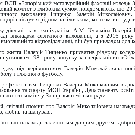
ія ВСП «Запорізький металургійний фаховий коледж З
овий комітет з глибоким сумом повідомляють, що 29.1
зичного виховання Тищенко Валерій Миколайович. 
щирі співчуття рідним та близьким, колегам та студе
у діяльність у технікумі ім. А.М. Кузьміна Валерій
аді викладача фізичного виховання, а з 2016 року
имогливий та відповідальний, він був прикладом для ко
го життя Валерій Тищенко присвятив рідному коледжу
ипускником 1981 року випуску за спеціальністю «Обла
еджу під керівництвом Валерія Миколайовича посі
тболу і пляжного футболу.
професіоналізм Тищенко Валерій Миколайович відзн
иховання та спорту МОН України, Департаменту освіти
онавчого комітету Запорізької міської ради.
, світлий спомин про Валерія Миколайовича назавжди 
в, любив та шанував..
’яті він назавжди залишиться добрим другом, добро