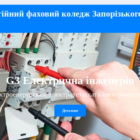
ійний фаховий коледж Запорізьког
G3 Електрична інженерія
роенергетика, електротехніката електромехані
Детально