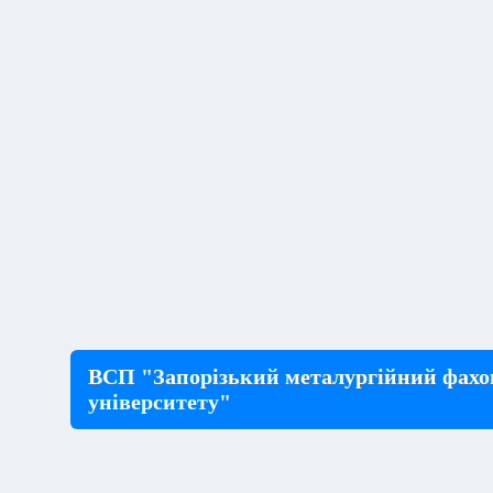
ВСП "Запорізький металургійний фахо
університету"