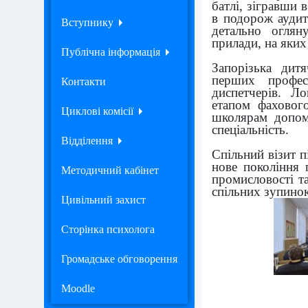
батлі, зігравши 
в подорож аудит
Вступнику
детально оглян
прилади, на яких
Публічна інформація
Запорізька дит
перших профес
Контакти
диспетчерів. Л
етапом фахово
Циклові комісії
школярам допом
спеціальність.
Відділення
Спільний візит 
нове покоління 
Методичний кабінет
промисловості та
спільних зупинок
Цивільний захист
Сторінка психолога
Громадське обговорення
Moodle