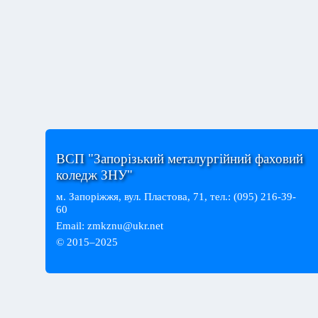
ВСП "Запорізький металургійний фаховий
коледж ЗНУ"
м. Запоріжжя, вул. Пластова, 71, тел.: (095) 216-39-
60
Email:
zmkznu@ukr.net
© 2015–2025