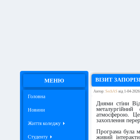
ВІЗИТ ЗАПОРІЗ
МЕНЮ
Автор:
SechAS
від 1-04-2026,
Головна
Днями стіни Від
металургійний
Новини
атмосферою. Це
захоплення перер
Життя коледжу
Програма була м
живий інтеракти
Студенту